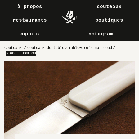
à propos
couteaux
restaurants
boutiques
agents
instagram
Couteaux
/
Couteaux de table
/
Tableware's not dead
/
Blanc + bambou