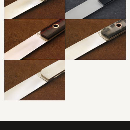
BLANC +
CUIVRE
PUNK
LIGHT² –
TITANIUM
PLEXIGLAS