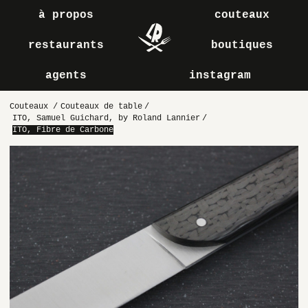
à propos
couteaux
restaurants
boutiques
agents
instagram
Couteaux
/
Couteaux de table
/
ITO, Samuel Guichard, by Roland Lannier
/
ITO, Fibre de Carbone